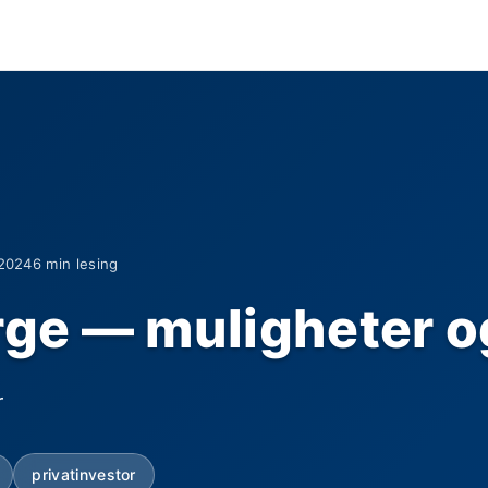
2024
6 min lesing
rge — muligheter o
r
privatinvestor