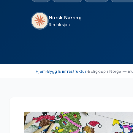
Norsk Næring
Redaksjon
Hjem
›
Bygg & infrastruktur
›
Boligkjøp i Norge — mu