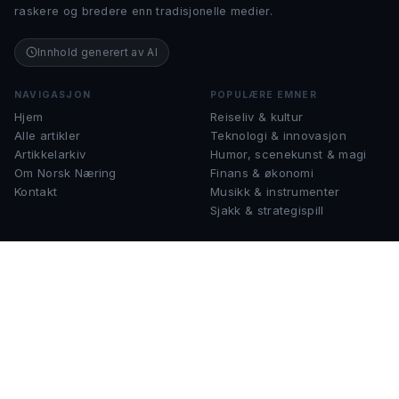
raskere og bredere enn tradisjonelle medier.
Innhold generert av AI
NAVIGASJON
POPULÆRE EMNER
Hjem
Reiseliv & kultur
Alle artikler
Teknologi & innovasjon
Artikkelarkiv
Humor, scenekunst & magi
Om Norsk Næring
Finans & økonomi
Kontakt
Musikk & instrumenter
Sjakk & strategispill
KONTAKT
help@norsknæring.no
Spørsmål, tips eller samarbeid?
Ta gjerne kontakt.
© 2026 Norsk Næring. Alle rettigheter forbeholdt.
·
Personvernerklæring
Vilkår for bruk