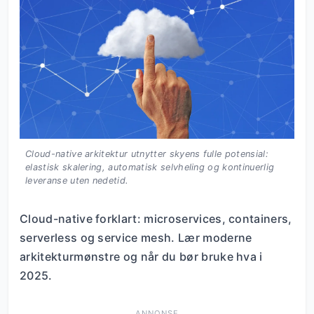
Cloud-native arkitektur utnytter skyens fulle potensial:
elastisk skalering, automatisk selvheling og kontinuerlig
leveranse uten nedetid.
Cloud-native forklart: microservices, containers,
serverless og service mesh. Lær moderne
arkitekturmønstre og når du bør bruke hva i
2025.
ANNONSE