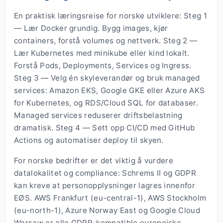
En praktisk læringsreise for norske utviklere: Steg 1
— Lær Docker grundig. Bygg images, kjør
containers, forstå volumes og nettverk. Steg 2 —
Lær Kubernetes med minikube eller kind lokalt.
Forstå Pods, Deployments, Services og Ingress.
Steg 3 — Velg én skyleverandør og bruk managed
services: Amazon EKS, Google GKE eller Azure AKS
for Kubernetes, og RDS/Cloud SQL for databaser.
Managed services reduserer driftsbelastning
dramatisk. Steg 4 — Sett opp CI/CD med GitHub
Actions og automatiser deploy til skyen.
For norske bedrifter er det viktig å vurdere
datalokalitet og compliance: Schrems II og GDPR
kan kreve at personopplysninger lagres innenfor
EØS. AWS Frankfurt (eu-central-1), AWS Stockholm
(eu-north-1), Azure Norway East og Google Cloud
Warsaw er alle GDPR-kompatible europeiske