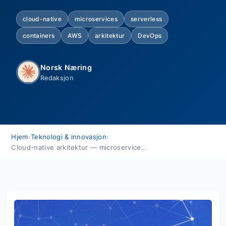
cloud-native
microservices
serverless
containers
AWS
arkitektur
DevOps
Norsk Næring
Redaksjon
Hjem
›
Teknologi & innovasjon
›
Cloud-native arkitektur — microservices, containers og serverless forklart