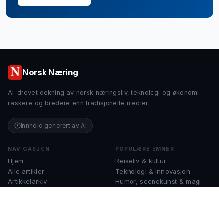
Norsk Næring
AI-drevet dekning av norsk næringsliv, teknologi og økonomi —
raskere og bredere enn tradisjonelle medier.
Innhold generert av AI
NAVIGASJON
POPULÆRE EMNER
Hjem
Reiseliv & kultur
Alle artikler
Teknologi & innovasjon
Artikkelarkiv
Humor, scenekunst & magi
Om Norsk Næring
Finans & økonomi
Kontakt
Musikk & instrumenter
Sjakk & strategispill