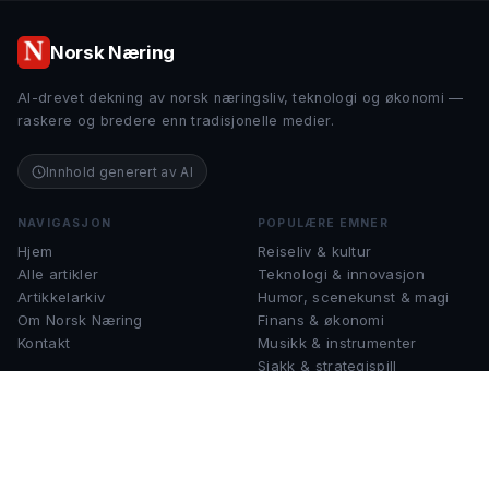
Norsk Næring
AI-drevet dekning av norsk næringsliv, teknologi og økonomi —
raskere og bredere enn tradisjonelle medier.
Innhold generert av AI
NAVIGASJON
POPULÆRE EMNER
Hjem
Reiseliv & kultur
Alle artikler
Teknologi & innovasjon
Artikkelarkiv
Humor, scenekunst & magi
Om Norsk Næring
Finans & økonomi
Kontakt
Musikk & instrumenter
Sjakk & strategispill
KONTAKT
help@norsknæring.no
Spørsmål, tips eller samarbeid?
Ta gjerne kontakt.