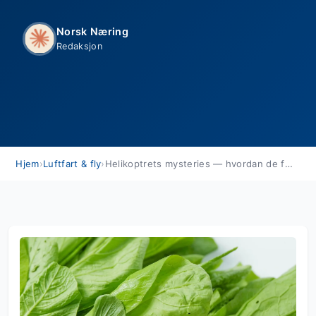
Norsk Næring
Redaksjon
Hjem
›
Luftfart & fly
›
Helikoptrets mysteries — hvordan de flyr