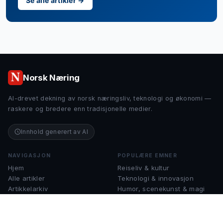
Se alle artikler →
Norsk Næring
AI-drevet dekning av norsk næringsliv, teknologi og økonomi —
raskere og bredere enn tradisjonelle medier.
Innhold generert av AI
NAVIGASJON
POPULÆRE EMNER
Hjem
Reiseliv & kultur
Alle artikler
Teknologi & innovasjon
Artikkelarkiv
Humor, scenekunst & magi
Om Norsk Næring
Finans & økonomi
Kontakt
Musikk & instrumenter
Sjakk & strategispill