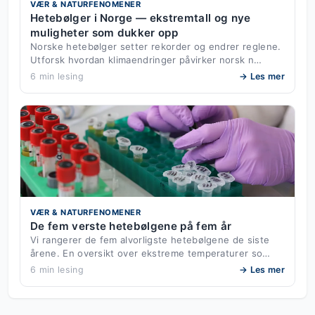
VÆR & NATURFENOMENER
Hetebølger i Norge — ekstremtall og nye
muligheter som dukker opp
Norske hetebølger setter rekorder og endrer reglene.
Utforsk hvordan klimaendringer påvirker norsk n…
6 min lesing
→ Les mer
VÆR & NATURFENOMENER
De fem verste hetebølgene på fem år
Vi rangerer de fem alvorligste hetebølgene de siste
årene. En oversikt over ekstreme temperaturer so…
6 min lesing
→ Les mer