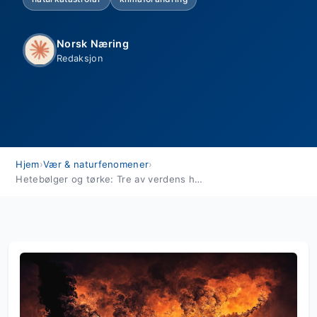
Norsk Næring
Redaksjon
Hjem
›
Vær & naturfenomener
›
Hetebølger og tørke: Tre av verdens hardaste