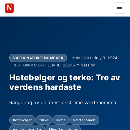
July 9, 2024
VÆR & NATURFENOMENER
PUBLISERT:
July 10, 2024
6 min lesing
SIST OPPDATERT:
Hetebølger og tørke: Tre av
verdens hardaste
Rangering av dei mest ekstreme værfenomena
hetebølger
tørke
klima
værfenomen
naturkatastrofar
klimaforandring