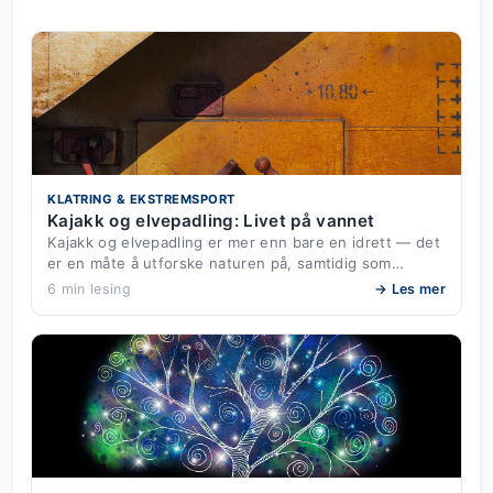
KLATRING & EKSTREMSPORT
Kajakk og elvepadling: Livet på vannet
Kajakk og elvepadling er mer enn bare en idrett — det
er en måte å utforske naturen på, samtidig som…
6 min lesing
→ Les mer