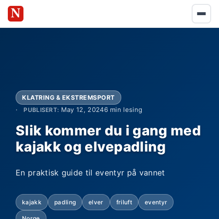
KLATRING & EKSTREMSPORT
May 12, 2024
6 min lesing
PUBLISERT:
Slik kommer du i gang med
kajakk og elvepadling
En praktisk guide til eventyr på vannet
kajakk
padling
elver
friluft
eventyr
Norge