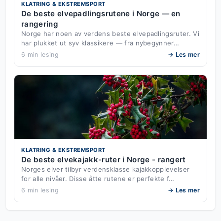
KLATRING & EKSTREMSPORT
De beste elvepadlingsrutene i Norge — en
rangering
Norge har noen av verdens beste elvepadlingsruter. Vi
har plukket ut syv klassikere — fra nybegynner…
6 min lesing
→ Les mer
KLATRING & EKSTREMSPORT
De beste elvekajakk-ruter i Norge - rangert
Norges elver tilbyr verdensklasse kajakkopplevelser
for alle nivåer. Disse åtte rutene er perfekte f…
6 min lesing
→ Les mer