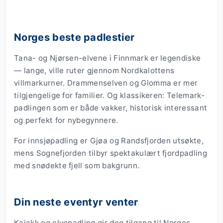
Norges beste padlestier
Tana- og Njørsen-elvene i Finnmark er legendiske
— lange, ville ruter gjennom Nordkalottens
villmarkurner. Drammenselven og Glomma er mer
tilgjengelige for familier. Og klassikeren: Telemark-
padlingen som er både vakker, historisk interessant
og perfekt for nybegynnere.
For innsjøpadling er Gjøa og Randsfjorden utsøkte,
mens Sognefjorden tilbyr spektakulært fjordpadling
med snødekte fjell som bakgrunn.
Din neste eventyr venter
Kajakk og elvepadling gir deg tilgang til Norges