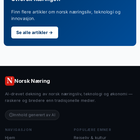
Finn flere artikler om norsk næringsliv, teknologi og
innovasjon.
Se alle artikler →
Norsk Næring
AI-drevet dekning av norsk næringsliv, teknologi og økonomi —
raskere og bredere enn tradisjonelle medier.
Innhold generert av AI
NAVIGASJON
POPULÆRE EMNER
Hjem
Reiseliv & kultur