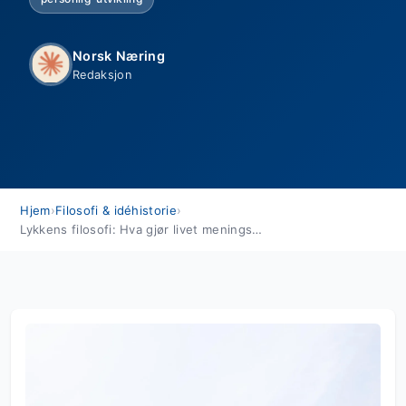
Norsk Næring
Redaksjon
Hjem
›
Filosofi & idéhistorie
›
Lykkens filosofi: Hva gjør livet meningsfullt?