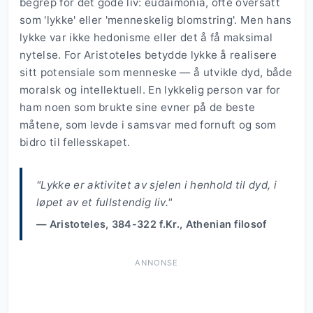
begrep for det gode liv: eudaimonia, ofte oversatt
som 'lykke' eller 'menneskelig blomstring'. Men hans
lykke var ikke hedonisme eller det å få maksimal
nytelse. For Aristoteles betydde lykke å realisere
sitt potensiale som menneske — å utvikle dyd, både
moralsk og intellektuell. En lykkelig person var for
ham noen som brukte sine evner på de beste
måtene, som levde i samsvar med fornuft og som
bidro til fellesskapet.
"Lykke er aktivitet av sjelen i henhold til dyd, i
løpet av et fullstendig liv."
— Aristoteles, 384-322 f.Kr., Athenian filosof
ANNONSE