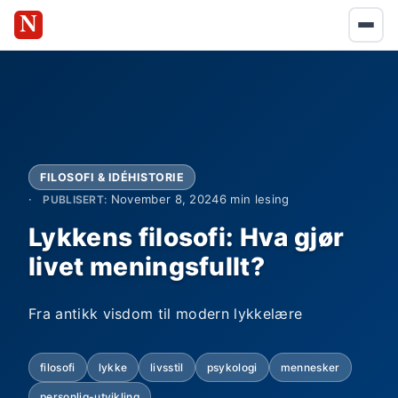
FILOSOFI & IDÉHISTORIE
November 8, 2024
6 min lesing
PUBLISERT:
Lykkens filosofi: Hva gjør
livet meningsfullt?
Fra antikk visdom til modern lykkelære
filosofi
lykke
livsstil
psykologi
mennesker
personlig-utvikling