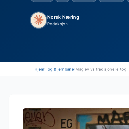
Norsk Næring
Redaksjon
Hjem
›
Tog & jernbane
›
Maglev vs tradisjonelle tog