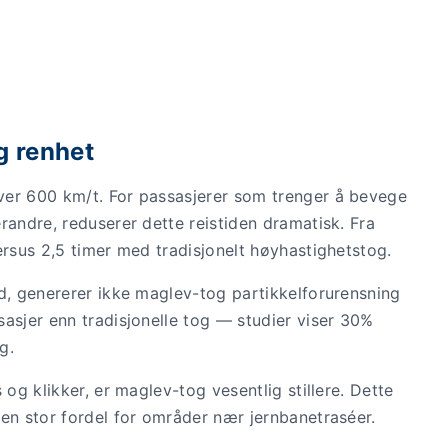
g renhet
ver 600 km/t. For passasjerer som trenger å bevege
randre, reduserer dette reistiden dramatisk. Fra
ersus 2,5 timer med tradisjonelt høyhastighetstog.
ed, genererer ikke maglev-tog partikkelforurensning
asjer enn tradisjonelle tog — studier viser 30%
g.
 og klikker, er maglev-tog vesentlig stillere. Dette
en stor fordel for områder nær jernbanetraséer.