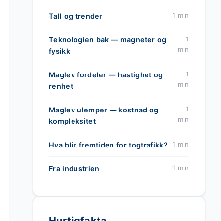
1 min
Tall og trender
1
Teknologien bak — magneter og
min
fysikk
1
Maglev fordeler — hastighet og
min
renhet
1
Maglev ulemper — kostnad og
min
kompleksitet
1 min
Hva blir fremtiden for togtrafikk?
1 min
Fra industrien
Hurtigfakta