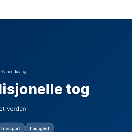
24
6 min lesing
isjonelle tog
et verden
transport
hastighet