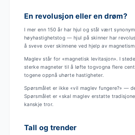
En revolusjon eller en drøm?
I mer enn 150 år har hjul og stål vært synony
høyhastighetstog — hjul på skinner har revol
å sveve over skinnene ved hjelp av magnetism
Maglev står for «magnetisk levitasjon». I stede
sterke magneter til å løfte togvogna flere cent
togene oppnå uhørte hastigheter.
Spørsmålet er ikke «vil maglev fungere?» — de
Spørsmålet er «skal maglev erstatte tradisjon
kanskje tror.
Tall og trender