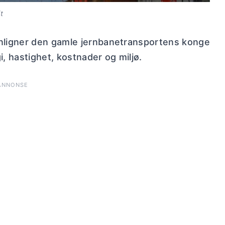
t
nligner den gamle jernbanetransportens konge
 hastighet, kostnader og miljø.
ANNONSE