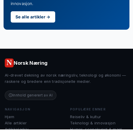
innovasjon.
Se alle artikler →
Norsk Næring
AI-drevet dekning av norsk næringsliv, teknologi og økonomi —
raskere og bredere enn tradisjonelle medier.
Innhold generert av AI
NAVIGASJON
POPULÆRE EMNER
Hjem
Reiseliv & kultur
Alle artikler
Teknologi & innovasjon
Artikkelarkiv
Humor, scenekunst & magi