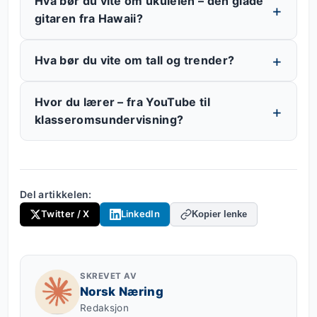
Hva bør du vite om ukulelen – den glade
gitaren fra Hawaii?
Hva bør du vite om tall og trender?
Hvor du lærer – fra YouTube til
klasseromsundervisning?
Del artikkelen:
Twitter / X
LinkedIn
Kopier lenke
SKREVET AV
Norsk Næring
Redaksjon