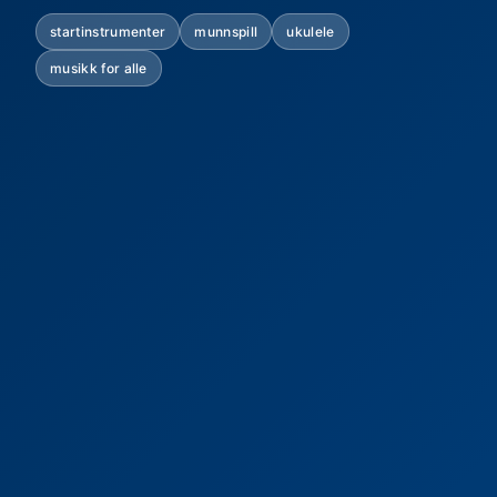
startinstrumenter
munnspill
ukulele
musikk for alle