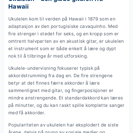
Hawaii
Ukulelen kom til verden på Hawaii i 1879 som en
adaptasjon av den portugisiske cavaquinho. Med
fire strenger i stedet for seks, og en kropp som er
omtrent halvparten av en akustisk gitar, er ukulelen
et instrument som er både enkelt å lære og dypt
nok til å tilbringe år med utforsking.
Ukulele-undervisning fokuserer typisk på
akkordstrumming fra dag en. De fire strengene
betyr at det finnes færre akkorder å lære
sammenlignet med gitar, og fingerposisjoner er
mindre anstrengende. Et standardakkord kan læres
på minutter, og du kan raskt spille komplette sanger
med få akkorder.
Populariteten av ukulelen har eksplodert de siste
årene, delvis på grunn av sosiale medier og