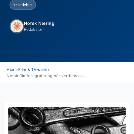
kreativitet
Norsk Næring
Redaksjon
Hjem
›
Film & TV-serier
›
Norsk filmfotografering når verdensklasse — status og muligheter nå