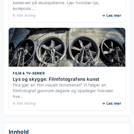
kameraet på skuespillerne. Lær hvordan lys,
komposis…
6 min lesing
→ Les mer
FILM & TV-SERIER
Lys og skygge: Filmfotografens kunst
Hva gjør en film visuelt fenomenal? Vi følger en
filmfotograf gjennom dagene og oppdager hvordan
hve…
6 min lesing
→ Les mer
Innhold