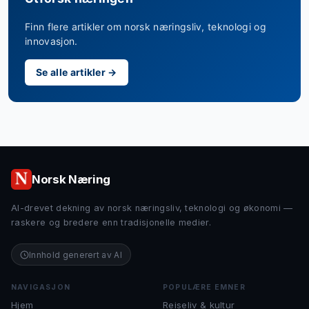
Finn flere artikler om norsk næringsliv, teknologi og
innovasjon.
Se alle artikler →
Norsk Næring
AI-drevet dekning av norsk næringsliv, teknologi og økonomi —
raskere og bredere enn tradisjonelle medier.
Innhold generert av AI
NAVIGASJON
POPULÆRE EMNER
Hjem
Reiseliv & kultur