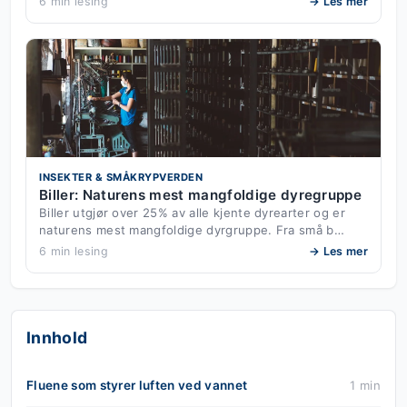
6 min lesing
→ Les mer
INSEKTER & SMÅKRYPVERDEN
Biller: Naturens mest mangfoldige dyregruppe
Biller utgjør over 25% av alle kjente dyrearter og er
naturens mest mangfoldige dyrgruppe. Fra små b…
6 min lesing
→ Les mer
Innhold
Fluene som styrer luften ved vannet
1 min