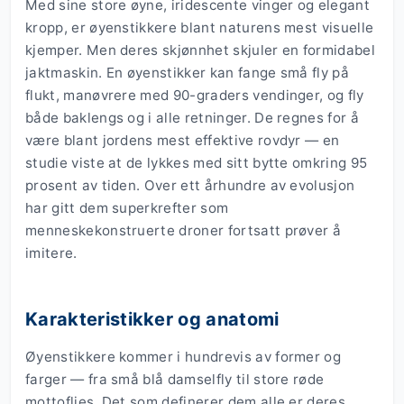
Med sine store øyne, iridescente vinger og elegant
kropp, er øyenstikkere blant naturens mest visuelle
kjemper. Men deres skjønnhet skjuler en formidabel
jaktmaskin. En øyenstikker kan fange små fly på
flukt, manøvrere med 90-graders vendinger, og fly
både baklengs og i alle retninger. De regnes for å
være blant jordens mest effektive rovdyr — en
studie viste at de lykkes med sitt bytte omkring 95
prosent av tiden. Over ett århundre av evolusjon
har gitt dem superkrefter som
menneskekonstruerte droner fortsatt prøver å
imitere.
Karakteristikker og anatomi
Øyenstikkere kommer i hundrevis av former og
farger — fra små blå damselfly til store røde
mottoflies. Det som definerer dem alle er deres