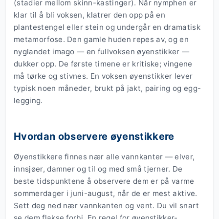
(stadier mellom skinn-kastinger). Når nymphen er
klar til å bli voksen, klatrer den opp på en
plantestengel eller stein og undergår en dramatisk
metamorfose. Den gamle huden repes av, og en
nyglandet imago — en fullvoksen øyenstikker —
dukker opp. De første timene er kritiske; vingene
må tørke og stivnes. En voksen øyenstikker lever
typisk noen måneder, brukt på jakt, pairing og egg-
legging.
Hvordan observere øyenstikkere
Øyenstikkere finnes nær alle vannkanter — elver,
innsjøer, damner og til og med små tjerner. De
beste tidspunktene å observere dem er på varme
sommerdager i juni-august, når de er mest aktive.
Sett deg ned nær vannkanten og vent. Du vil snart
se dem flakse forbi. En regel for øyenstikker-