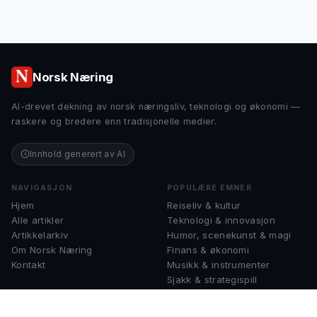
Norsk Næring
AI-drevet dekning av norsk næringsliv, teknologi og økonomi —
raskere og bredere enn tradisjonelle medier.
Innhold generert av AI
NAVIGASJON
POPULÆRE EMNER
Hjem
Reiseliv & kultur
Alle artikler
Teknologi & innovasjon
Artikkelarkiv
Humor, scenekunst & magi
Om Norsk Næring
Finans & økonomi
Kontakt
Musikk & instrumenter
Sjakk & strategispill
KONTAKT