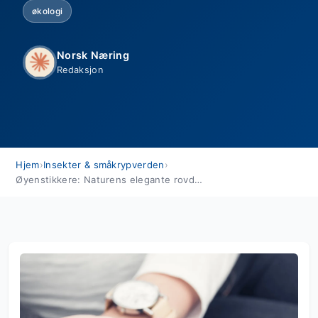
økologi
Norsk Næring
Redaksjon
Hjem
›
Insekter & småkrypverden
›
Øyenstikkere: Naturens elegante rovdyr ved vannet