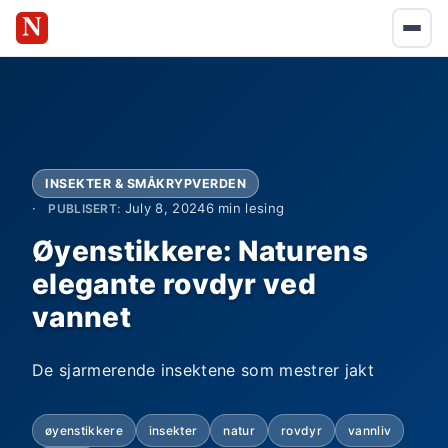
INSEKTER & SMÅKRYPVERDEN
July 8, 2024
6 min lesing
PUBLISERT:
Øyenstikkere: Naturens
elegante rovdyr ved
vannet
De sjarmerende insektene som mestrer jakt
øyenstikkere
insekter
natur
rovdyr
vannliv