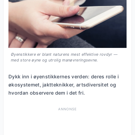
Øyenstikkere er blant naturens mest effektive rovdyr —
med store øyne og utrolig manøvreringsevne.
Dykk inn i øyenstikkernes verden: deres rolle i
økosystemet, jaktteknikker, artsdiversitet og
hvordan observere dem i det fri.
ANNONSE