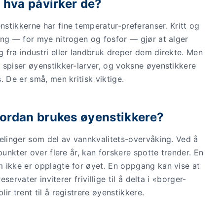
 hva påvirker de?
stikkerne har fine temperatur-preferanser. Kritt og
ing — for mye nitrogen og fosfor — gjør at alger
 fra industri eller landbruk dreper dem direkte. Men
 spiser øyenstikker-larver, og voksne øyenstikkere
. De er små, men kritisk viktige.
ordan brukes øyenstikkere?
telinger som del av vannkvalitets-overvåking. Ved å
punkter over flere år, kan forskere spotte trender. En
 ikke er opplagte for øyet. En oppgang kan vise at
servater inviterer frivillige til å delta i «borger-
r trent til å registrere øyenstikkere.