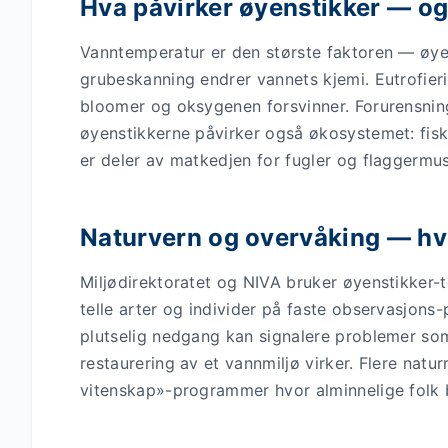
Hva påvirker øyenstikker — og
Vanntemperatur er den største faktoren — øyen
grubeskanning endrer vannets kjemi. Eutrofier
bloomer og oksygenen forsvinner. Forurensning
øyenstikkerne påvirker også økosystemet: fisk
er deler av matkedjen for fugler og flaggermus
Naturvern og overvåking — hv
Miljødirektoratet og NIVA bruker øyenstikker-
telle arter og individer på faste observasjons-
plutselig nedgang kan signalere problemer som
restaurering av et vannmiljø virker. Flere naturre
vitenskap»-programmer hvor alminnelige folk bli