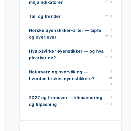
min
miljøindikatorer
1 min
Tall og trender
1
Norske øyenstikker-arter — tapte
min
og overlever
1
Hva påvirker øyenstikker — og hva
min
påvirker de?
1
Naturvern og overvåking —
mi
hvordan brukes øyenstikkere?
n
1
2027 og fremover — klimaendring
min
og tilpasning