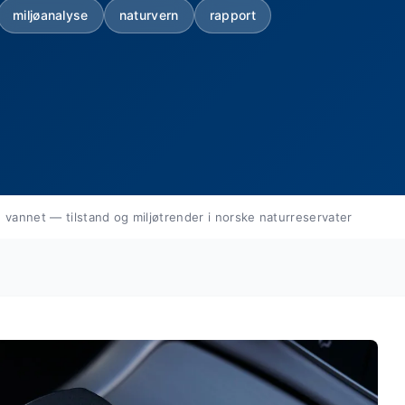
miljøanalyse
naturvern
rapport
 vannet — tilstand og miljøtrender i norske naturreservater