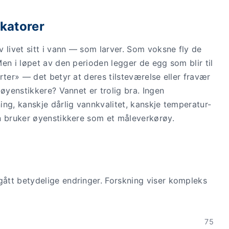
ikatorer
 livet sitt i vann — som larver. Som voksne fly de
en i løpet av den perioden legger de egg som blir til
rter» — det betyr at deres tilsteværelse eller fravær
 øyenstikkere? Vannet er trolig bra. Ingen
ng, kanskje dårlig vannkvalitet, kanskje temperatur-
n bruker øyenstikkere som et måleverkørøy.
ått betydelige endringer. Forskning viser kompleks
75