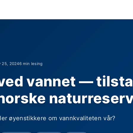
y 25, 2024
6 min lesing
ved vannet — tilst
 norske naturreser
ller øyenstikkere om vannkvaliteten vår?