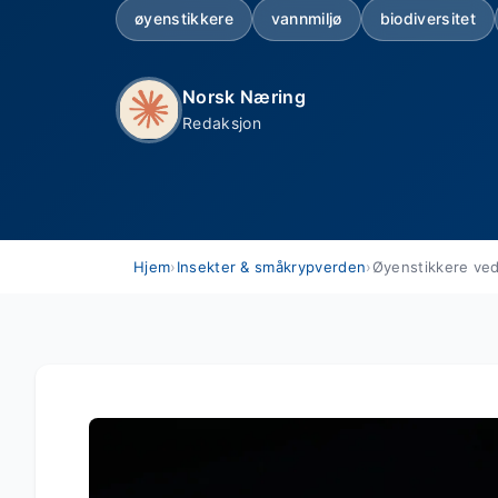
øyenstikkere
vannmiljø
biodiversitet
Norsk Næring
Redaksjon
Hjem
›
Insekter & småkrypverden
›
Øyenstikkere ved