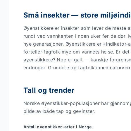
Små insekter — store miljøind
Øyenstikkere er insekter som lever de meste av
rundt ved vannkanten i noen uker før de dør. M
nye generasjoner. Øyenstikkere er «indikator-a
forteller fagfolk mye om vannets helse. Er det
øyenstikkere? Noe er galt — kanskje forurensni
endringer. Gründere og fagfolk innen naturver
Tall og trender
Norske øyenstikker-populasjoner har gjennomg
bilde av både tap og gevinster.
Antall øyenstikker-arter i Norge