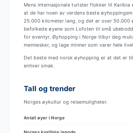
Mens internasjonale turister flokker til Karibi
at de har noen av verdens beste øyhoppingsmuli
25.000 kilometer lang, og det er over 50.000 ø
befolkede øyene som Lofoten til små ubebodde
for eventyr. Øyhopping i Norge tilbyr deg muli
mennesker, og lage minner som varer hele live
Det beste med norsk øyhopping er at det er ti
enhver smak.
Tall og trender
Norges øykultur og reisemuligheter.
Antall øyer i Norge
Norges kystlinje lengde