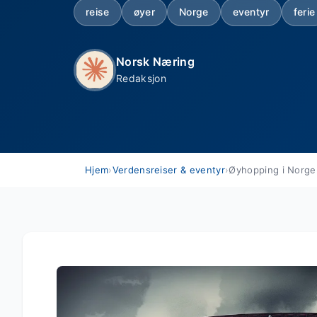
reise
øyer
Norge
eventyr
ferie
Norsk Næring
Redaksjon
Hjem
›
Verdensreiser & eventyr
›
Øyhopping i Norge