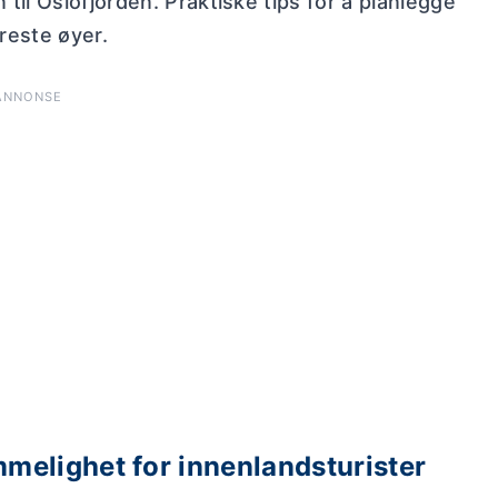
il Oslofjorden. Praktiske tips for å planlegge
reste øyer.
ANNONSE
melighet for innenlandsturister