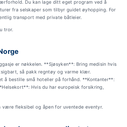
ærforhold. Du kan lage ditt eget program ved å
e turer fra selskaper som tilbyr guidet øyhopping. For
ntlig transport med private båtleier.
 tror.
 Norge
ggasje er nøkkelen. **Sjøsyken**: Bring medisin hvis
tsigbart, så pakk regntøy og varme klær.
 å bestille små hoteller på forhånd. **Kontanter**:
Helsekort**: Hvis du har europeisk forsikring,
være fleksibel og åpen for uventede eventyr.