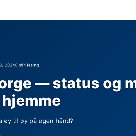
19, 2024
6 min lesing
orge — status og m
 hjemme
 øy til øy på egen hånd?