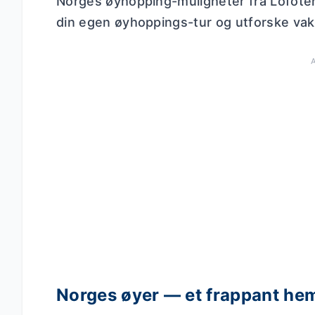
Norges øyhopping-muligheter fra Lofoten t
din egen øyhoppings-tur og utforske vak
Norges øyer — et frappant hem