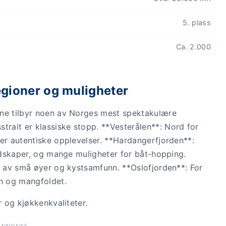
5. plass
Ca. 2.000
gioner og muligheter
ene tilbyr noen av Norges mest spektakulære
rait er klassiske stopp. **Vesterålen**: Nord for
mer autentiske opplevelser. **Hardangerfjorden**:
andskaper, og mange muligheter for båt-hopping.
lt av små øyer og kystsamfunn. **Oslofjorden**: For
en og mangfoldet.
r og kjøkkenkvaliteter.