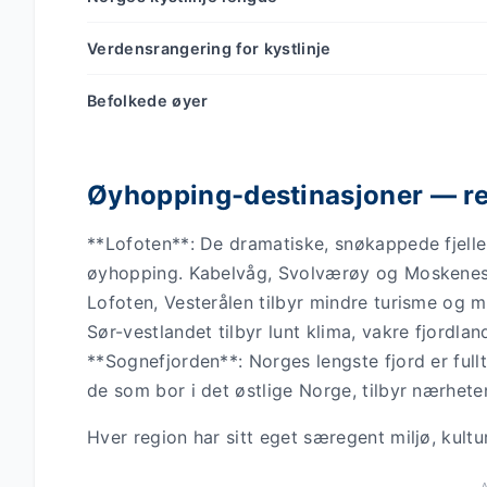
Verdensrangering for kystlinje
Befolkede øyer
Øyhopping-destinasjoner — re
**Lofoten**: De dramatiske, snøkappede fjell
øyhopping. Kabelvåg, Svolværøy og Moskenesst
Lofoten, Vesterålen tilbyr mindre turisme og 
Sør-vestlandet tilbyr lunt klima, vakre fjordl
**Sognefjorden**: Norges lengste fjord er ful
de som bor i det østlige Norge, tilbyr nærhet
Hver region har sitt eget særegent miljø, kultu