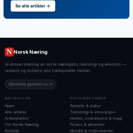
Se alle artikler →
Norsk Næring
AI-drevet dekning av norsk næringsliv, teknologi og økonomi —
raskere og bredere enn tradisjonelle medier.
Innhold generert av AI
NAVIGASJON
POPULÆRE EMNER
Hjem
Reiseliv & kultur
Alle artikler
Teknologi & innovasjon
Artikkelarkiv
Humor, scenekunst & magi
Om Norsk Næring
Finans & økonomi
Kontakt
Musikk & instrumenter