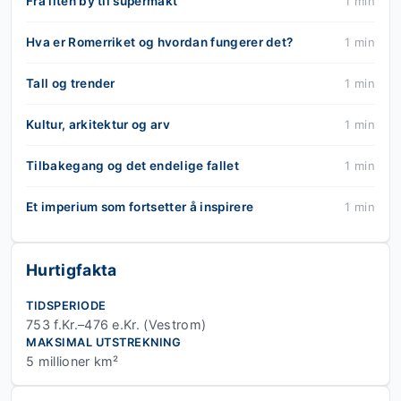
Fra liten by til supermakt
1 min
Hva er Romerriket og hvordan fungerer det?
1 min
Tall og trender
1 min
Kultur, arkitektur og arv
1 min
Tilbakegang og det endelige fallet
1 min
Et imperium som fortsetter å inspirere
1 min
Hurtigfakta
TIDSPERIODE
753 f.Kr.–476 e.Kr. (Vestrom)
MAKSIMAL UTSTREKNING
5 millioner km²