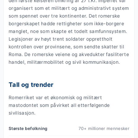
den første keiseren omkring år 27 f.Kr. Imperiet var
organisert som et militært og administrativt system
som spennet over tre kontinenter. Det romerske
borgerskapet hadde rettigheter som ikke-borgere
manglet, noe som skapte et todelt samfunnsystem.
Legisjoner av høyt trent soldater opprettholt
kontrollen over provinsene, som sendte skatter til
Roma. De romerske veiene og akvedukter fasiliterte
handel, militærmobilitet og sivil kommunikasjon.
Tall og trender
Romerriket var et økonomisk og militært
mastodontet som påvirket all etterfølgende
sivilisasjon.
Største befolkning
70+ millioner mennesker