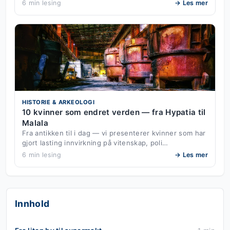
6 min lesing
→ Les mer
HISTORIE & ARKEOLOGI
10 kvinner som endret verden — fra Hypatia til
Malala
Fra antikken til i dag — vi presenterer kvinner som har
gjort lasting innvirkning på vitenskap, poli…
6 min lesing
→ Les mer
Innhold