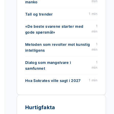
min
manko
1 min
Tall og trender
1
«De beste svarene starter med
min
gode spørsmål»
1
Metoden som revolter mot kunstig
min
intelligens
1
Dialog som mangelvare i
min
samfunnet
1 min
Hva Sokrates ville sagt i 2027
Hurtigfakta