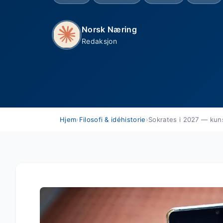
Norsk Næring
Redaksjon
Hjem
›
Filosofi & idéhistorie
›
Sokrates i 2027 — kuns