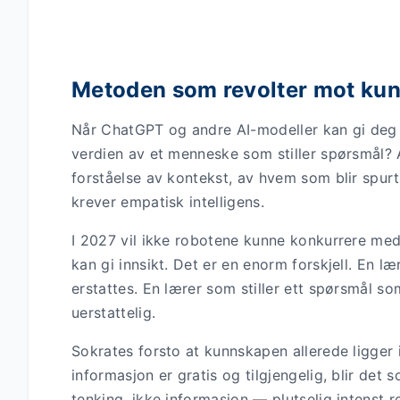
Metoden som revolter mot kuns
Når ChatGPT og andre AI-modeller kan gi deg 
verdien av et menneske som stiller spørsmål? 
forståelse av kontekst, av hvem som blir spurt
krever empatisk intelligens.
I 2027 vil ikke robotene kunne konkurrere med
kan gi innsikt. Det er en enorm forskjell. En l
erstattes. En lærer som stiller ett spørsmål som
uerstattelig.
Sokrates forsto at kunnskapen allerede ligger 
informasjon er gratis og tilgjengelig, blir d
tenking, ikke informasjon — plutselig intenst r