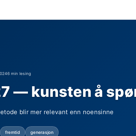
2024
6 min lesing
7 — kunsten å spør
metode blir mer relevant enn noensinne
fremtid
generasjon