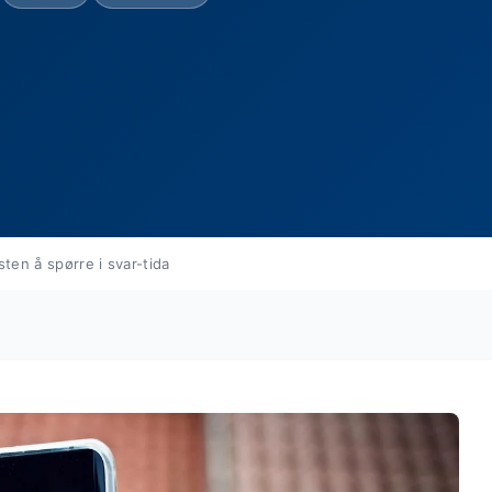
ten å spørre i svar-tida