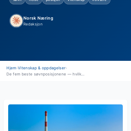
Norsk Næring
Redaksjon
Hjem
›
Vitenskap & oppdagelser
›
De fem beste søvnposisjonene — hvilken er best for deg?