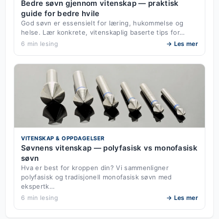
Bedre søvn gjennom vitenskap — praktisk
guide for bedre hvile
God søvn er essensielt for læring, hukommelse og
helse. Lær konkrete, vitenskaplig baserte tips for…
6 min lesing
→ Les mer
VITENSKAP & OPPDAGELSER
Søvnens vitenskap — polyfasisk vs monofasisk
søvn
Hva er best for kroppen din? Vi sammenligner
polyfasisk og tradisjonell monofasisk søvn med
ekspertk…
6 min lesing
→ Les mer