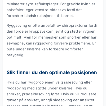
minimerer syre-refluksplager. For gravide kvinnjer
anbefaler leger venstre-sidesøvn fordi det
forbedrer blodsirkulasjonen til barnet.
Ryggsoving er ofte anbefalt av chiropraktorer fordi
den fordeler kroppsvekten jevnt og støtter ryggen
optimalt. Men for mennesker som snorker eller har
søvnapne, kan ryggsoving forverre problemene. En
pute under knærne kan forbedre komforten
betydelig.
Slik finner du den optimale posisjonen
Hvis du har ryggproblemer, velg sidesoving eller
ryggsoving med støtte under knærne. Hvis du
snorker, prøv sidesoving først. Hvis du vil redusere
rynker på ansiktet, unngå sidesoving der ansiktet
presses mot putten hele natten — ryggsoving er