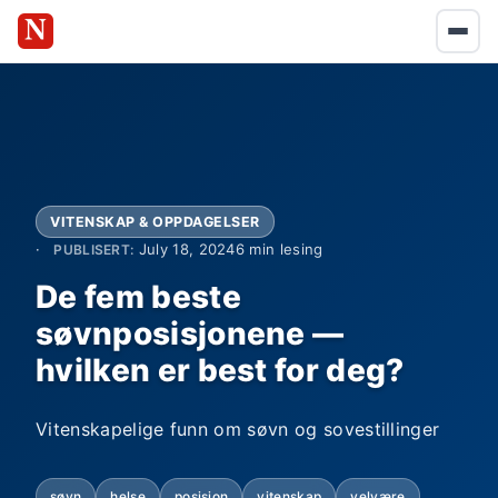
VITENSKAP & OPPDAGELSER
July 18, 2024
6 min lesing
PUBLISERT:
De fem beste
søvnposisjonene —
hvilken er best for deg?
Vitenskapelige funn om søvn og sovestillinger
søvn
helse
posisjon
vitenskap
velvære