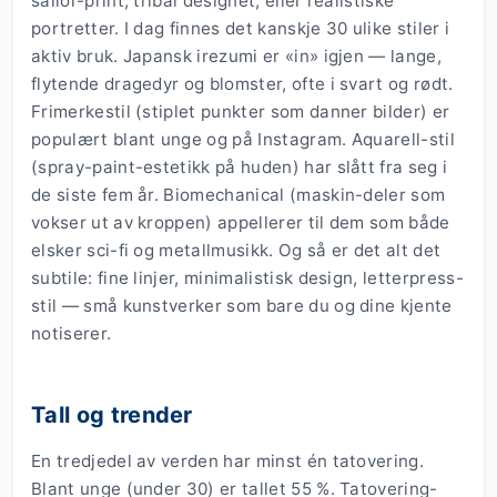
sailor-print, tribal designet, eller realistiske
portretter. I dag finnes det kanskje 30 ulike stiler i
aktiv bruk. Japansk irezumi er «in» igjen — lange,
flytende dragedyr og blomster, ofte i svart og rødt.
Frimerkestil (stiplet punkter som danner bilder) er
populært blant unge og på Instagram. Aquarell-stil
(spray-paint-estetikk på huden) har slått fra seg i
de siste fem år. Biomechanical (maskin-deler som
vokser ut av kroppen) appellerer til dem som både
elsker sci-fi og metallmusikk. Og så er det alt det
subtile: fine linjer, minimalistisk design, letterpress-
stil — små kunstverker som bare du og dine kjente
notiserer.
Tall og trender
En tredjedel av verden har minst én tatovering.
Blant unge (under 30) er tallet 55 %. Tatovering-