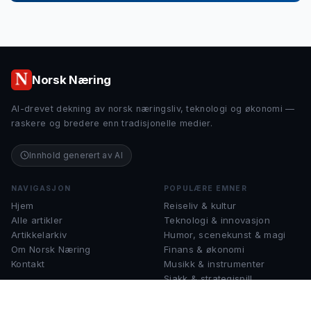
Norsk Næring
AI-drevet dekning av norsk næringsliv, teknologi og økonomi —
raskere og bredere enn tradisjonelle medier.
Innhold generert av AI
NAVIGASJON
POPULÆRE EMNER
Hjem
Reiseliv & kultur
Alle artikler
Teknologi & innovasjon
Artikkelarkiv
Humor, scenekunst & magi
Om Norsk Næring
Finans & økonomi
Kontakt
Musikk & instrumenter
Sjakk & strategispill
KONTAKT