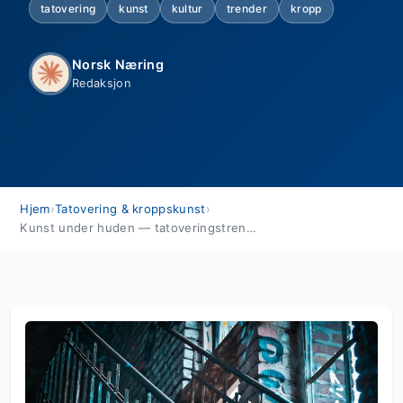
tatovering
kunst
kultur
trender
kropp
Norsk Næring
Redaksjon
Hjem
›
Tatovering & kroppskunst
›
Kunst under huden — tatoveringstrends fra hele verden