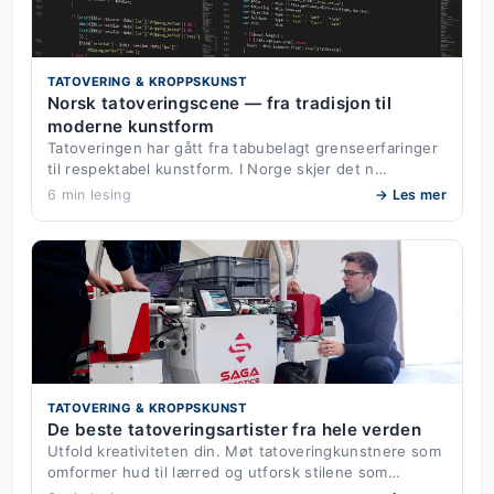
TATOVERING & KROPPSKUNST
Norsk tatoveringscene — fra tradisjon til
moderne kunstform
Tatoveringen har gått fra tabubelagt grenseerfaringer
til respektabel kunstform. I Norge skjer det n…
6 min lesing
→ Les mer
TATOVERING & KROPPSKUNST
De beste tatoveringsartister fra hele verden
Utfold kreativiteten din. Møt tatoveringkunstnere som
omformer hud til lærred og utforsk stilene som…