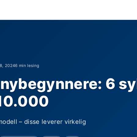
18, 2024
6 min lesing
r nybegynnere: 6 s
 10.000
nmodell – disse leverer virkelig