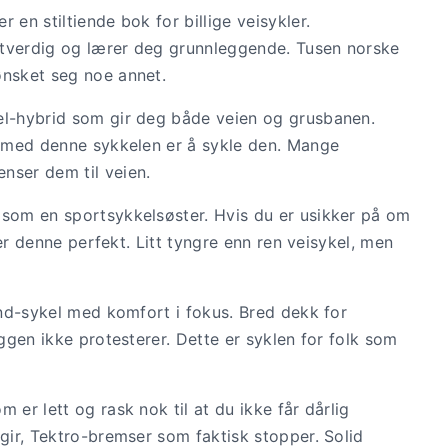
 en stiltiende bok for billige veisykler.
itverdig og lærer deg grunnleggende. Tusen norske
ønsket seg noe annet.
el-hybrid som gir deg både veien og grusbanen.
re med denne sykkelen er å sykle den. Mange
nser dem til veien.
 som en sportsykkelsøster. Hvis du er usikker på om
, er denne perfekt. Litt tyngre enn ren veisykel, men
ound-sykel med komfort i fokus. Bred dekk for
yggen ikke protesterer. Dette er syklen for folk som
 er lett og rask nok til at du ikke får dårlig
 gir, Tektro-bremser som faktisk stopper. Solid