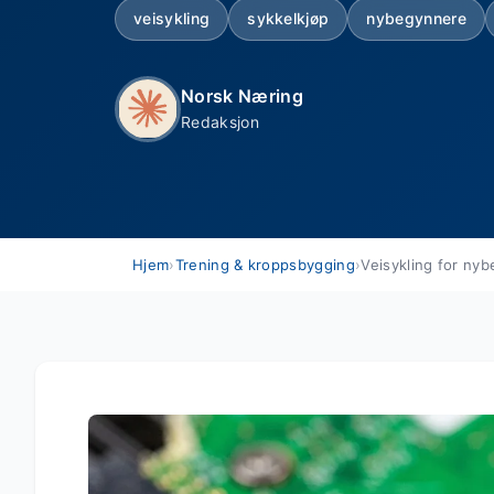
veisykling
sykkelkjøp
nybegynnere
Norsk Næring
Redaksjon
Hjem
›
Trening & kroppsbygging
›
Veisykling for ny