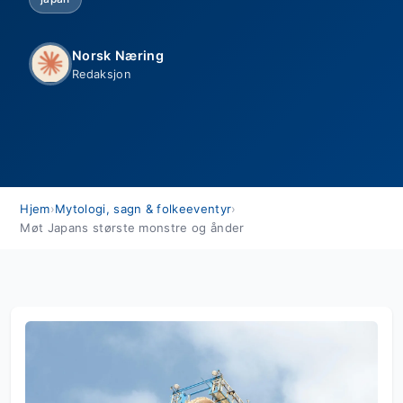
Norsk Næring
Redaksjon
Hjem
›
Mytologi, sagn & folkeeventyr
›
Møt Japans største monstre og ånder