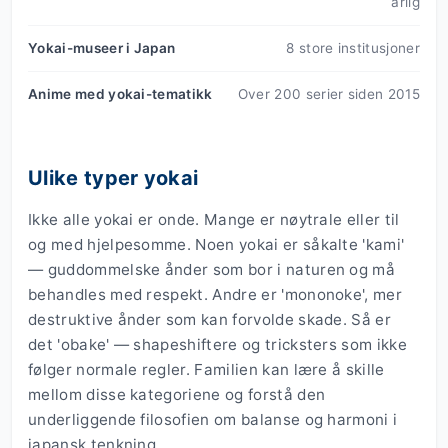
årlig
Yokai-museer i Japan
8 store institusjoner
Anime med yokai-tematikk
Over 200 serier siden 2015
Ulike typer yokai
Ikke alle yokai er onde. Mange er nøytrale eller til
og med hjelpesomme. Noen yokai er såkalte 'kami'
— guddommelske ånder som bor i naturen og må
behandles med respekt. Andre er 'mononoke', mer
destruktive ånder som kan forvolde skade. Så er
det 'obake' — shapeshiftere og tricksters som ikke
følger normale regler. Familien kan lære å skille
mellom disse kategoriene og forstå den
underliggende filosofien om balanse og harmoni i
japansk tenkning.