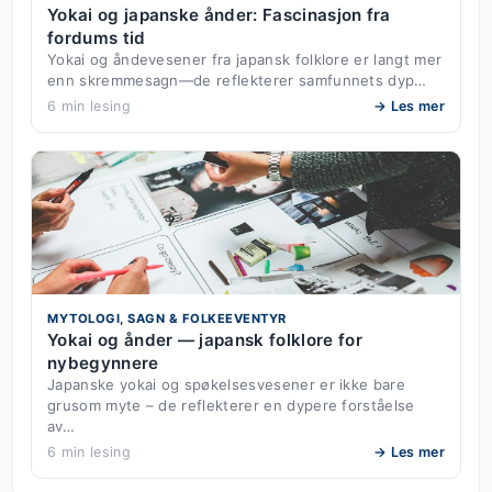
Yokai og japanske ånder: Fascinasjon fra
fordums tid
Yokai og åndevesener fra japansk folklore er langt mer
enn skremmesagn—de reflekterer samfunnets dyp…
6 min lesing
→ Les mer
MYTOLOGI, SAGN & FOLKEEVENTYR
Yokai og ånder — japansk folklore for
nybegynnere
Japanske yokai og spøkelsesvesener er ikke bare
grusom myte – de reflekterer en dypere forståelse
av…
6 min lesing
→ Les mer