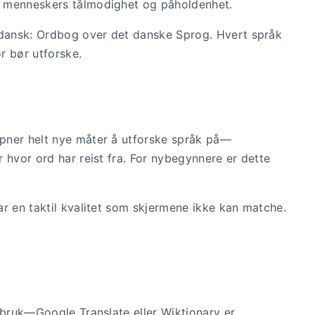
v menneskers tålmodighet og påholdenhet.
dansk: Ordbog over det danske Sprog. Hvert språk
r bør utforske.
pner helt nye måter å utforske språk på—
 hvor ord har reist fra. For nybegynnere er dette
r en taktil kvalitet som skjermene ikke kan matche.
 bruk—Google Translate eller Wiktionary er