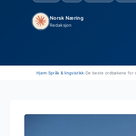
Norsk Næring
Redaksjon
Hjem
›
Språk & lingvistikk
›
De beste ordbøkene for 