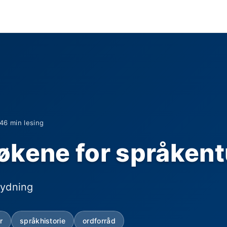
24
6 min lesing
økene for språkent
tydning
r
språkhistorie
ordforråd