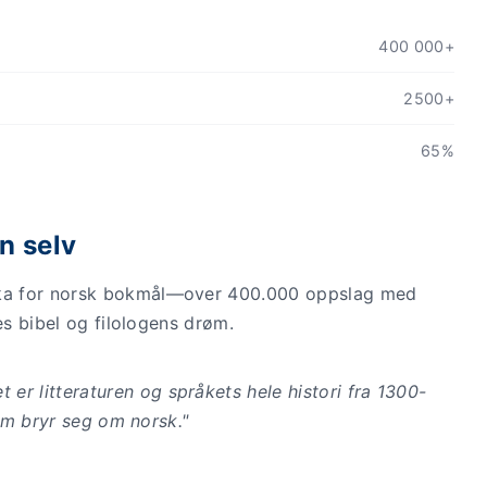
400 000+
2500+
65%
n selv
ka for norsk bokmål—over 400.000 oppslag med
es bibel og filologens drøm.
er litteraturen og språkets hele histori fra 1300-
 som bryr seg om norsk."