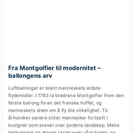
Fra Montgolfier til modernitet –
ballongens arv
Luftballonger er blant menneskets eldste
flydemidler. I 1783 la brødrene Montgolfier frem den
første ballong foran det franske hoffet, og
menneskets drøm om å fly ble virkelighet. To
århundrer senere sitter mennesker fortsatt i
kusigner som svever over jordens landskap. Mens
helikoptere og droner rasler over våre hoder, og