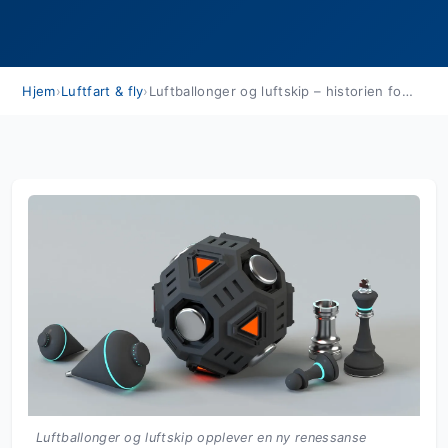
Hjem
›
Luftfart & fly
›
Luftballonger og luftskip – historien fortsetter
Luftballonger og luftskip opplever en ny renessanse