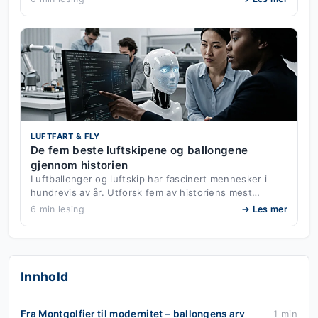
LUFTFART & FLY
De fem beste luftskipene og ballongene
gjennom historien
Luftballonger og luftskip har fascinert mennesker i
hundrevis av år. Utforsk fem av historiens mest…
6 min lesing
→ Les mer
Innhold
Fra Montgolfier til modernitet – ballongens arv
1 min