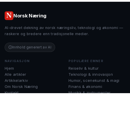
Norsk Næring
AI-drevet dekning av norsk næringsliv, teknologi og økonomi —
raskere og bredere enn tradisjonelle medier.
Innhold generert av AI
NAVIGASJON
POPULÆRE EMNER
Hjem
Reiseliv & kultur
Alle artikler
Teknologi & innovasjon
Artikkelarkiv
Humor, scenekunst & magi
Om Norsk Næring
Finans & økonomi
Kontakt
Musikk & instrumenter
Sjakk & strategispill
KONTAKT
help@norsknæring.no
Spørsmål, tips eller samarbeid?