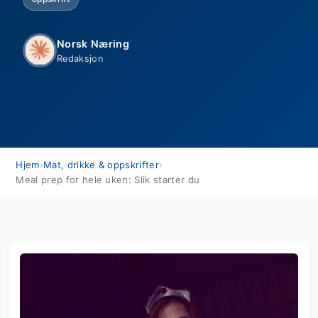
Norsk Næring
Redaksjon
Hjem
›
Mat, drikke & oppskrifter
›
Meal prep for hele uken: Slik starter du