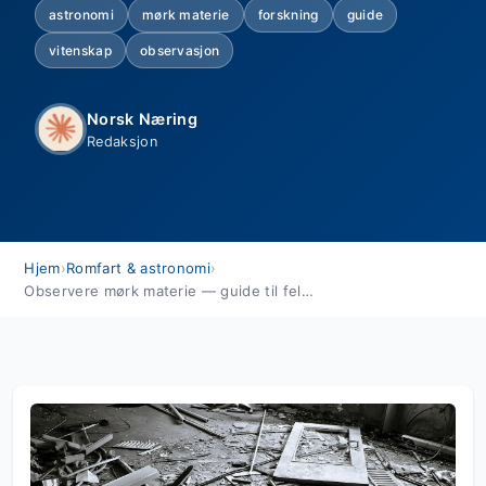
astronomi
mørk materie
forskning
guide
vitenskap
observasjon
Norsk Næring
Redaksjon
Hjem
›
Romfart & astronomi
›
Observere mørk materie — guide til feltarbeid i astronomi