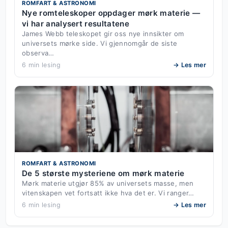
ROMFART & ASTRONOMI
Nye romteleskoper oppdager mørk materie —
vi har analysert resultatene
James Webb teleskopet gir oss nye innsikter om
universets mørke side. Vi gjennomgår de siste
observa…
6 min lesing
→ Les mer
ROMFART & ASTRONOMI
De 5 største mysteriene om mørk materie
Mørk materie utgjør 85% av universets masse, men
vitenskapen vet fortsatt ikke hva det er. Vi ranger…
6 min lesing
→ Les mer