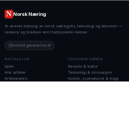
Norsk Næring
AI-drevet dekning av norsk næringsliv, teknologi og økonomi —
raskere og bredere enn tradisjonelle medier.
Innhold generert av AI
NAVIGASJON
POPULÆRE EMNER
Hjem
Reiseliv & kultur
Alle artikler
Teknologi & innovasjon
Artikkelarkiv
Humor, scenekunst & magi
Om Norsk Næring
Finans & økonomi
Kontakt
Musikk & instrumenter
Sjakk & strategispill
KONTAKT
help@norsknæring.no
Spørsmål, tips eller samarbeid?
Ta gjerne kontakt.