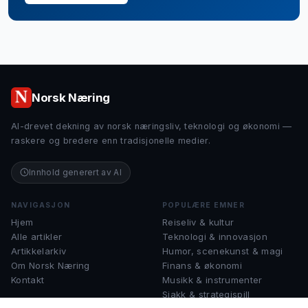
Norsk Næring
AI-drevet dekning av norsk næringsliv, teknologi og økonomi —
raskere og bredere enn tradisjonelle medier.
Innhold generert av AI
NAVIGASJON
POPULÆRE EMNER
Hjem
Reiseliv & kultur
Alle artikler
Teknologi & innovasjon
Artikkelarkiv
Humor, scenekunst & magi
Om Norsk Næring
Finans & økonomi
Kontakt
Musikk & instrumenter
Sjakk & strategispill