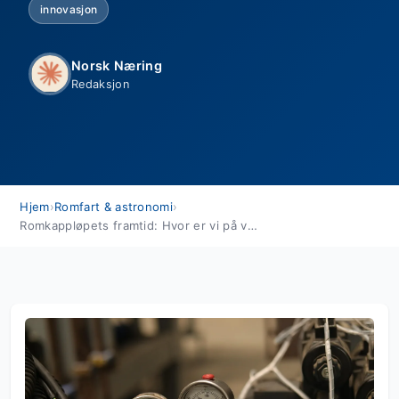
innovasjon
Norsk Næring
Redaksjon
Hjem
›
Romfart & astronomi
›
Romkappløpets framtid: Hvor er vi på vei til 2027?