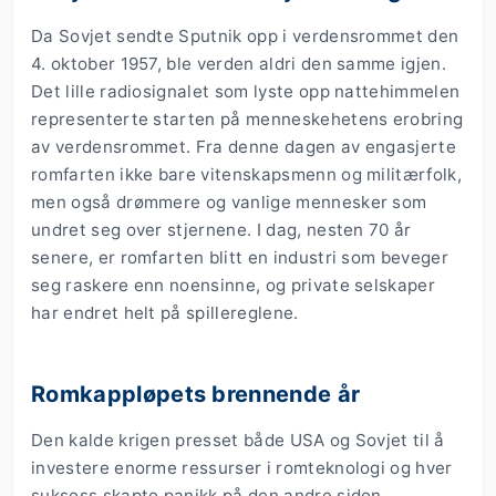
Da Sovjet sendte Sputnik opp i verdensrommet den
4. oktober 1957, ble verden aldri den samme igjen.
Det lille radiosignalet som lyste opp nattehimmelen
representerte starten på menneskehetens erobring
av verdensrommet. Fra denne dagen av engasjerte
romfarten ikke bare vitenskapsmenn og militærfolk,
men også drømmere og vanlige mennesker som
undret seg over stjernene. I dag, nesten 70 år
senere, er romfarten blitt en industri som beveger
seg raskere enn noensinne, og private selskaper
har endret helt på spillereglene.
Romkappløpets brennende år
Den kalde krigen presset både USA og Sovjet til å
investere enorme ressurser i romteknologi og hver
suksess skapte panikk på den andre siden.