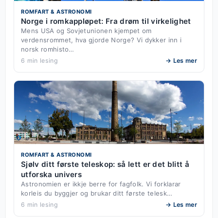
ROMFART & ASTRONOMI
Norge i romkappløpet: Fra drøm til virkelighet
Mens USA og Sovjetunionen kjempet om
verdensrommet, hva gjorde Norge? Vi dykker inn i
norsk romhisto…
6 min lesing
→ Les mer
ROMFART & ASTRONOMI
Sjølv ditt første teleskop: så lett er det blitt å
utforska univers
Astronomien er ikkje berre for fagfolk. Vi forklarar
korleis du byggjer og brukar ditt første telesk…
6 min lesing
→ Les mer