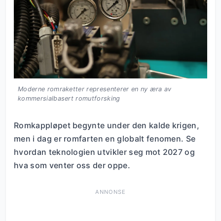
Moderne romraketter representerer en ny æra av
kommersialbasert romutforsking
Romkappløpet begynte under den kalde krigen,
men i dag er romfarten en globalt fenomen. Se
hvordan teknologien utvikler seg mot 2027 og
hva som venter oss der oppe.
ANNONSE