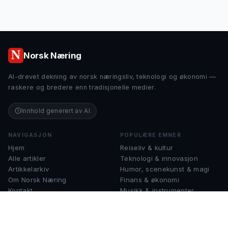
Norsk Næring
AI-drevet dekning av norsk næringsliv, teknologi og økonomi —
raskere og bredere enn tradisjonelle medier.
Innhold generert av AI
NAVIGASJON
POPULÆRE EMNER
Hjem
Reiseliv & kultur
Alle artikler
Teknologi & innovasjon
Artikkelarkiv
Humor, scenekunst & magi
Om Norsk Næring
Finans & økonomi
Kontakt
Musikk & instrumenter
Sjakk & strategispill
KONTAKT