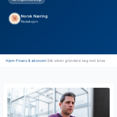
Norsk Næring
Redaksjon
Hjem
›
Finans & økonomi
›
Slik sikrer gründere seg mot krise