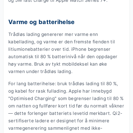
og 5W fast charge til Apple Watch Series 7+.
Varme og batterihelse
Trådløs lading genererer mer varme enn
kabellading, og varme er den fremste fienden til
litiumionebatterier over tid. iPhone begrenser
automatisk til 80 % batterinivå når den oppdager
høy varme. Bruk av tykt mobildeksel kan øke
varmen under trådløs lading.
For lang batterihelse: bruk trådløs lading til 80 %,
og kabel for rask fullading. Apple har innebygd
"Optimised Charging" som begrenser lading til 80 %
om natten og fullfører kort tid før du normalt våkner
— dette forlenger batteriets levetid merkbart. Qi2-
sertifiserte ladere er designet for å minimere
varmegenerering sammenlignet med ikke-