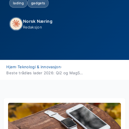
lading
gadgets
Norsk Næring
Redaksjon
Hjem
›
Teknologi & innovasjon
›
Beste trådløs lader 2026: Qi2 og MagSafe test