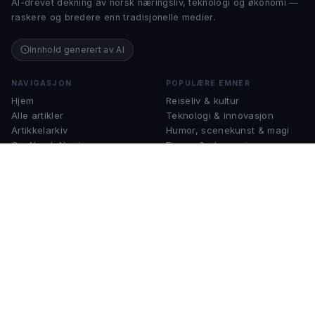
AI-drevet dekning av norsk næringsliv, teknologi og økonomi —
raskere og bredere enn tradisjonelle medier.
Innhold generert av AI
NAVIGASJON
POPULÆRE EMNER
Hjem
Reiseliv & kultur
Alle artikler
Teknologi & innovasjon
Artikkelarkiv
Humor, scenekunst & magi
Om Norsk Næring
Finans & økonomi
Kontakt
Musikk & instrumenter
Sjakk & strategispill
KONTAKT
help@norsknæring.no
Spørsmål, tips eller samarbeid?
Ta gjerne kontakt.
© 2026 Norsk Næring. Alle rettigheter forbeholdt.
·
Personvernerklæring
Vilkår for bruk