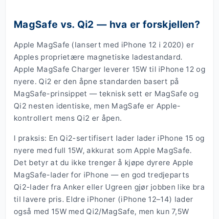
MagSafe vs. Qi2 — hva er forskjellen?
Apple MagSafe (lansert med iPhone 12 i 2020) er
Apples proprietære magnetiske ladestandard.
Apple MagSafe Charger leverer 15W til iPhone 12 og
nyere. Qi2 er den åpne standarden basert på
MagSafe-prinsippet — teknisk sett er MagSafe og
Qi2 nesten identiske, men MagSafe er Apple-
kontrollert mens Qi2 er åpen.
I praksis: En Qi2-sertifisert lader lader iPhone 15 og
nyere med full 15W, akkurat som Apple MagSafe.
Det betyr at du ikke trenger å kjøpe dyrere Apple
MagSafe-lader for iPhone — en god tredjeparts
Qi2-lader fra Anker eller Ugreen gjør jobben like bra
til lavere pris. Eldre iPhoner (iPhone 12–14) lader
også med 15W med Qi2/MagSafe, men kun 7,5W