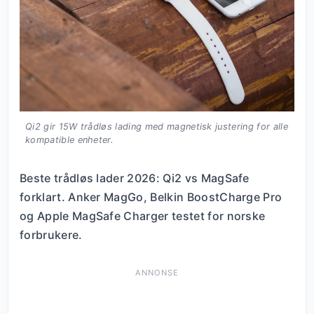
Qi2 gir 15W trådløs lading med magnetisk justering for alle
kompatible enheter.
Beste trådløs lader 2026: Qi2 vs MagSafe
forklart. Anker MagGo, Belkin BoostCharge Pro
og Apple MagSafe Charger testet for norske
forbrukere.
ANNONSE