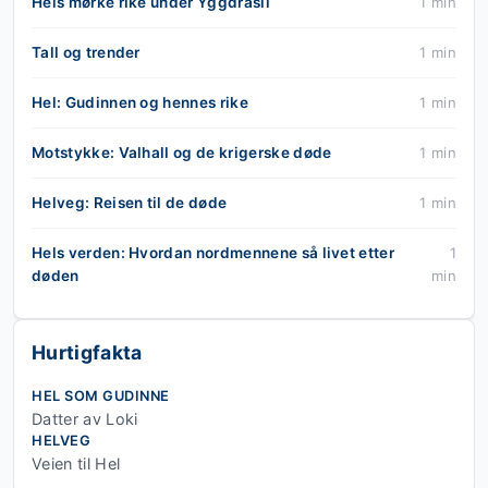
Hels mørke rike under Yggdrasil
1 min
Tall og trender
1 min
Hel: Gudinnen og hennes rike
1 min
Motstykke: Valhall og de krigerske døde
1 min
Helveg: Reisen til de døde
1 min
Hels verden: Hvordan nordmennene så livet etter
1
døden
min
Hurtigfakta
HEL SOM GUDINNE
Datter av Loki
HELVEG
Veien til Hel