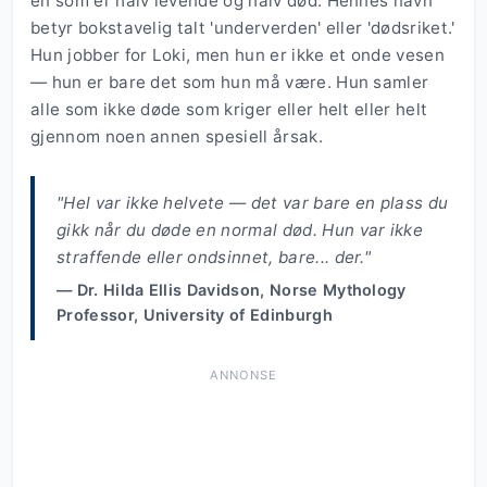
en som er halv levende og halv død. Hennes navn
betyr bokstavelig talt 'underverden' eller 'dødsriket.'
Hun jobber for Loki, men hun er ikke et onde vesen
— hun er bare det som hun må være. Hun samler
alle som ikke døde som kriger eller helt eller helt
gjennom noen annen spesiell årsak.
"Hel var ikke helvete — det var bare en plass du
gikk når du døde en normal død. Hun var ikke
straffende eller ondsinnet, bare... der."
— Dr. Hilda Ellis Davidson, Norse Mythology
Professor, University of Edinburgh
ANNONSE