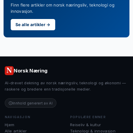
Finn flere artikler om norsk næringsliv, teknologi og
innovasjon.
Se alle artikler →
Norsk Næring
AI-drevet dekning av norsk næringsliv, teknologi og økonomi —
raskere og bredere enn tradisjonelle medier.
Innhold generert av AI
NAVIGASJON
POPULÆRE EMNER
Hjem
Reiseliv & kultur
Alle artikler
Teknologi & innovasjon