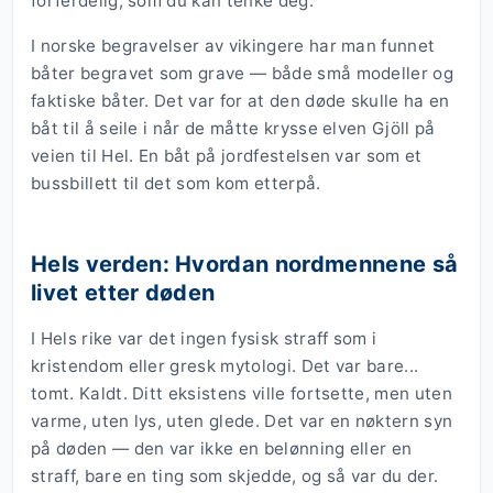
forferdelig, som du kan tenke deg.
I norske begravelser av vikingere har man funnet
båter begravet som grave — både små modeller og
faktiske båter. Det var for at den døde skulle ha en
båt til å seile i når de måtte krysse elven Gjöll på
veien til Hel. En båt på jordfestelsen var som et
bussbillett til det som kom etterpå.
Hels verden: Hvordan nordmennene så
livet etter døden
I Hels rike var det ingen fysisk straff som i
kristendom eller gresk mytologi. Det var bare...
tomt. Kaldt. Ditt eksistens ville fortsette, men uten
varme, uten lys, uten glede. Det var en nøktern syn
på døden — den var ikke en belønning eller en
straff, bare en ting som skjedde, og så var du der.