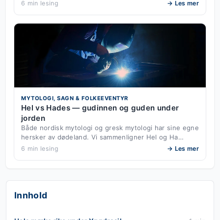
6 min lesing
→ Les mer
MYTOLOGI, SAGN & FOLKEEVENTYR
Hel vs Hades — gudinnen og guden under
jorden
Både nordisk mytologi og gresk mytologi har sine egne
hersker av dødeland. Vi sammenligner Hel og Ha…
6 min lesing
→ Les mer
Innhold