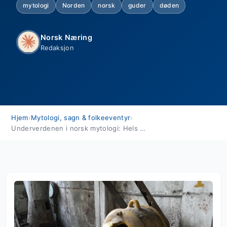
mytologi
Norden
norsk
guder
døden
Norsk Næring
Redaksjon
Hjem
›
Mytologi, sagn & folkeeventyr
›
Underverdenen i norsk mytologi: Hels rike og reisen til de døde