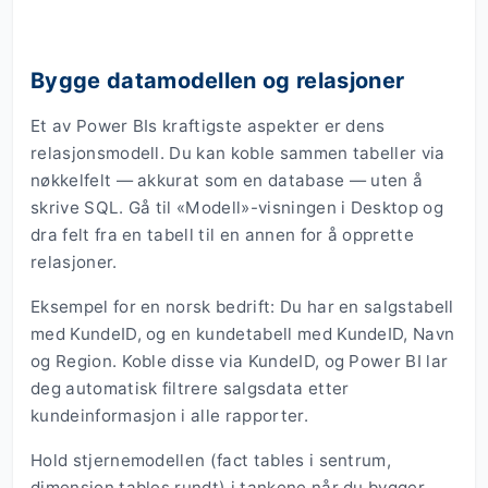
Bygge datamodellen og relasjoner
Et av Power BIs kraftigste aspekter er dens
relasjonsmodell. Du kan koble sammen tabeller via
nøkkelfelt — akkurat som en database — uten å
skrive SQL. Gå til «Modell»-visningen i Desktop og
dra felt fra en tabell til en annen for å opprette
relasjoner.
Eksempel for en norsk bedrift: Du har en salgstabell
med KundeID, og en kundetabell med KundeID, Navn
og Region. Koble disse via KundeID, og Power BI lar
deg automatisk filtrere salgsdata etter
kundeinformasjon i alle rapporter.
Hold stjernemodellen (fact tables i sentrum,
dimension tables rundt) i tankene når du bygger