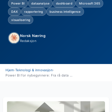
Power BI
dataanalyse
dashboard
Microsoft 365
DAX
rapportering
business intelligence
visualisering
Norsk Næring
Redaksjon
Hjem
›
Teknologi & innovasjon
›
Power BI for nybegynnere: Fra rå data til kraftige rapporter