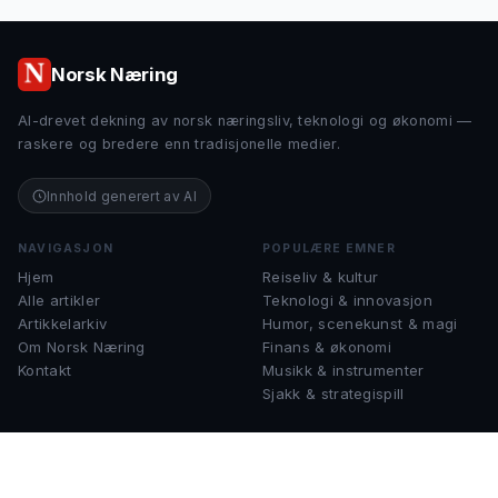
Norsk Næring
AI-drevet dekning av norsk næringsliv, teknologi og økonomi —
raskere og bredere enn tradisjonelle medier.
Innhold generert av AI
NAVIGASJON
POPULÆRE EMNER
Hjem
Reiseliv & kultur
Alle artikler
Teknologi & innovasjon
Artikkelarkiv
Humor, scenekunst & magi
Om Norsk Næring
Finans & økonomi
Kontakt
Musikk & instrumenter
Sjakk & strategispill
KONTAKT
help@norsknæring.no
Spørsmål, tips eller samarbeid?