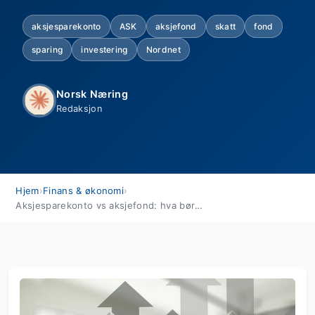
aksjesparekonto
ASK
aksjefond
skatt
fond
sparing
investering
Nordnet
Norsk Næring
Redaksjon
Hjem
›
Finans & økonomi
›
Aksjesparekonto vs aksjefond: hva bør du velge? (2026)