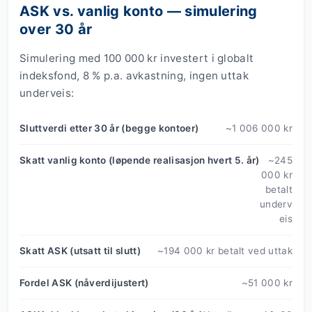
ASK vs. vanlig konto — simulering
over 30 år
Simulering med 100 000 kr investert i globalt
indeksfond, 8 % p.a. avkastning, ingen uttak
underveis:
Sluttverdi etter 30 år (begge kontoer)
~1 006 000 kr
Skatt vanlig konto (løpende realisasjon hvert 5. år)
~245
000 kr
betalt
underv
eis
Skatt ASK (utsatt til slutt)
~194 000 kr betalt ved uttak
Fordel ASK (nåverdijustert)
~51 000 kr