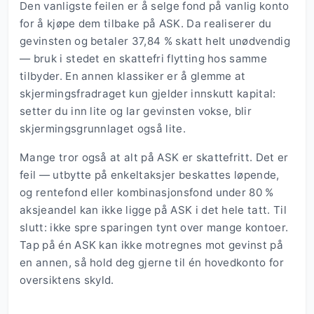
Den vanligste feilen er å selge fond på vanlig konto
for å kjøpe dem tilbake på ASK. Da realiserer du
gevinsten og betaler 37,84 % skatt helt unødvendig
— bruk i stedet en skattefri flytting hos samme
tilbyder. En annen klassiker er å glemme at
skjermingsfradraget kun gjelder innskutt kapital:
setter du inn lite og lar gevinsten vokse, blir
skjermingsgrunnlaget også lite.
Mange tror også at alt på ASK er skattefritt. Det er
feil — utbytte på enkeltaksjer beskattes løpende,
og rentefond eller kombinasjonsfond under 80 %
aksjeandel kan ikke ligge på ASK i det hele tatt. Til
slutt: ikke spre sparingen tynt over mange kontoer.
Tap på én ASK kan ikke motregnes mot gevinst på
en annen, så hold deg gjerne til én hovedkonto for
oversiktens skyld.