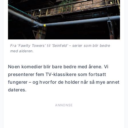
Fra 'Fawlty Towers' til 'Seinfeld' – serier som blir bedre
med alderen.
Noen komedier blir bare bedre med årene. Vi
presenterer fem TV-klassikere som fortsatt
fungerer – og hvorfor de holder når så mye annet
dateres.
ANNONSE