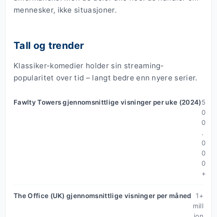
mennesker, ikke situasjoner.
Tall og trender
Klassiker-komedier holder sin streaming-
popularitet over tid – langt bedre enn nyere serier.
Fawlty Towers gjennomsnittlige visninger per uke (2024)
5
0
0
.
0
0
0
+
The Office (UK) gjennomsnittlige visninger per måned
1+
mill
ion