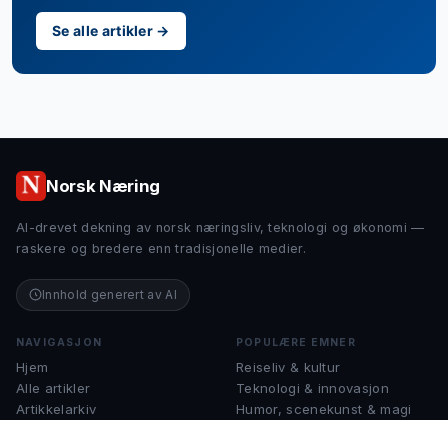
Se alle artikler →
Norsk Næring
AI-drevet dekning av norsk næringsliv, teknologi og økonomi —
raskere og bredere enn tradisjonelle medier.
Innhold generert av AI
NAVIGASJON
POPULÆRE EMNER
Hjem
Reiseliv & kultur
Alle artikler
Teknologi & innovasjon
Artikkelarkiv
Humor, scenekunst & magi
Om Norsk Næring
Finans & økonomi