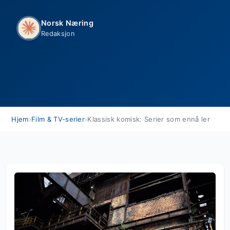
Norsk Næring
Redaksjon
Hjem
›
Film & TV-serier
›
Klassisk komisk: Serier som ennå ler