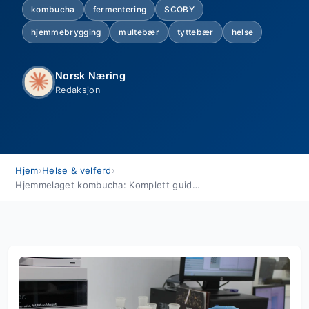
kombucha
fermentering
SCOBY
hjemmebrygging
multebær
tyttebær
helse
Norsk Næring
Redaksjon
Hjem
›
Helse & velferd
›
Hjemmelaget kombucha: Komplett guide for nybegynnere