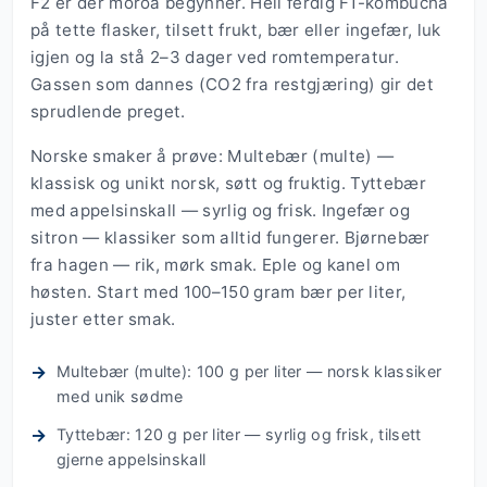
F2 er der moroa begynner. Hell ferdig F1-kombucha
på tette flasker, tilsett frukt, bær eller ingefær, luk
igjen og la stå 2–3 dager ved romtemperatur.
Gassen som dannes (CO2 fra restgjæring) gir det
sprudlende preget.
Norske smaker å prøve: Multebær (multe) —
klassisk og unikt norsk, søtt og fruktig. Tyttebær
med appelsinskall — syrlig og frisk. Ingefær og
sitron — klassiker som alltid fungerer. Bjørnebær
fra hagen — rik, mørk smak. Eple og kanel om
høsten. Start med 100–150 gram bær per liter,
juster etter smak.
Multebær (multe): 100 g per liter — norsk klassiker
med unik sødme
Tyttebær: 120 g per liter — syrlig og frisk, tilsett
gjerne appelsinskall