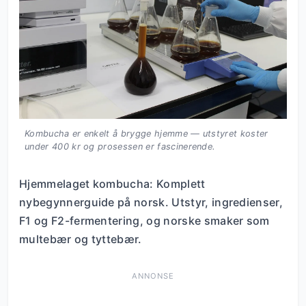
Kombucha er enkelt å brygge hjemme — utstyret koster
under 400 kr og prosessen er fascinerende.
Hjemmelaget kombucha: Komplett
nybegynnerguide på norsk. Utstyr, ingredienser,
F1 og F2-fermentering, og norske smaker som
multebær og tyttebær.
ANNONSE