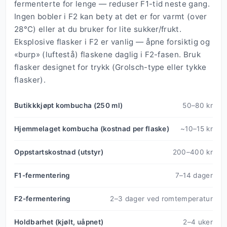
fermenterte for lenge — reduser F1-tid neste gang.
Ingen bobler i F2 kan bety at det er for varmt (over
28°C) eller at du bruker for lite sukker/frukt.
Eksplosive flasker i F2 er vanlig — åpne forsiktig og
«burp» (luftestå) flaskene daglig i F2-fasen. Bruk
flasker designet for trykk (Grolsch-type eller tykke
flasker).
Butikkkjøpt kombucha (250 ml)
50–80 kr
Hjemmelaget kombucha (kostnad per flaske)
~10–15 kr
Oppstartskostnad (utstyr)
200–400 kr
F1-fermentering
7–14 dager
F2-fermentering
2–3 dager ved romtemperatur
Holdbarhet (kjølt, uåpnet)
2–4 uker