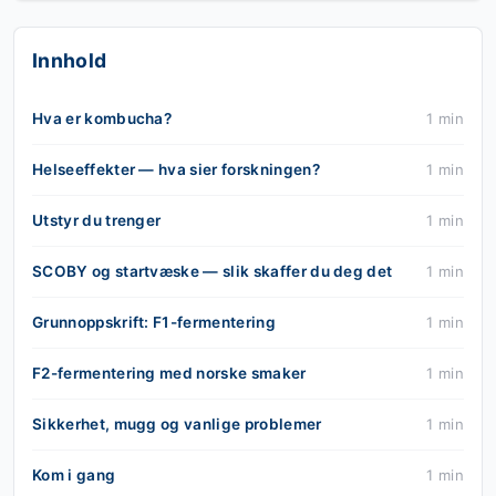
Innhold
Hva er kombucha?
1 min
Helseeffekter — hva sier forskningen?
1 min
Utstyr du trenger
1 min
SCOBY og startvæske — slik skaffer du deg det
1 min
Grunnoppskrift: F1-fermentering
1 min
F2-fermentering med norske smaker
1 min
Sikkerhet, mugg og vanlige problemer
1 min
Kom i gang
1 min