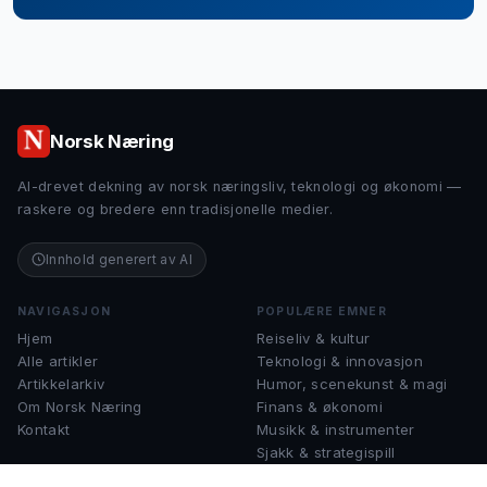
Norsk Næring
AI-drevet dekning av norsk næringsliv, teknologi og økonomi —
raskere og bredere enn tradisjonelle medier.
Innhold generert av AI
NAVIGASJON
POPULÆRE EMNER
Hjem
Reiseliv & kultur
Alle artikler
Teknologi & innovasjon
Artikkelarkiv
Humor, scenekunst & magi
Om Norsk Næring
Finans & økonomi
Kontakt
Musikk & instrumenter
Sjakk & strategispill