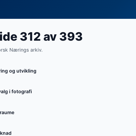
side 312 av 393
orsk Nærings arkiv.
ing og utvikling
alg i fotografi
traume
øknad