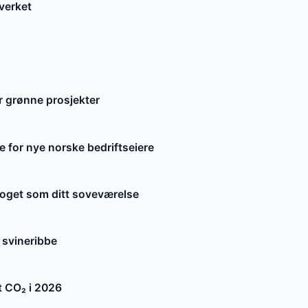
verket
r grønne prosjekter
e for nye norske bedriftseiere
 toget som ditt soveværelse
 svineribbe
 CO₂ i 2026