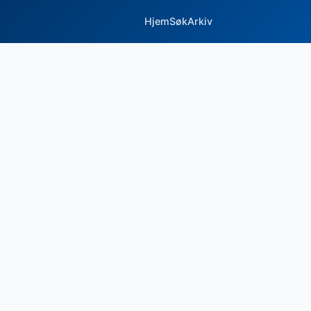
Hjem
Søk
Arkiv