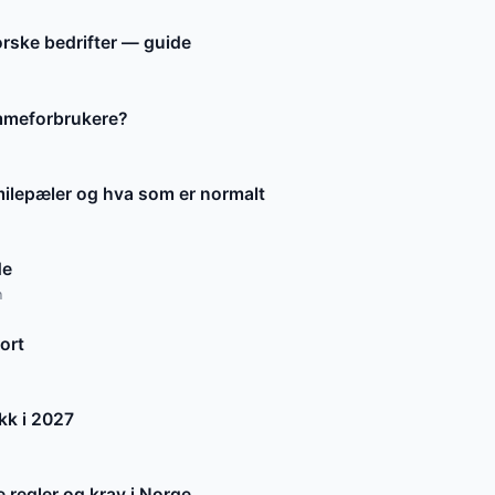
orske bedrifter — guide
emmeforbrukere?
ilepæler og hva som er normalt
de
n
ort
kk i 2027
e regler og krav i Norge