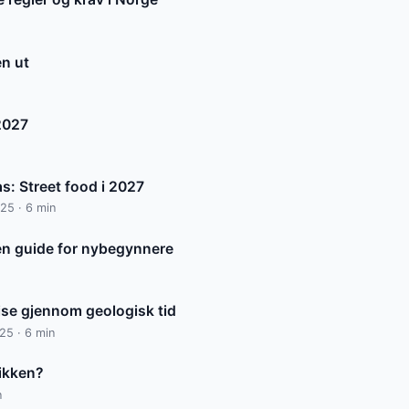
en ut
 2027
: Street food i 2027
25 · 6 min
en guide for nybegynnere
eise gjennom geologisk tid
025 · 6 min
sikken?
n