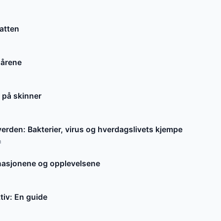
katten
 årene
 på skinner
erden: Bakterier, virus og hverdagslivets kjempe
n
inasjonene og opplevelsene
iv: En guide