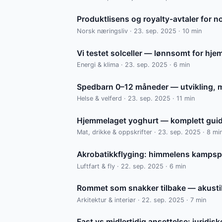
Produktlisens og royalty-avtaler for n
Norsk næringsliv · 23. sep. 2025 · 10 min
Vi testet solceller — lønnsomt for hj
Energi & klima · 23. sep. 2025 · 6 min
Spedbarn 0–12 måneder — utvikling, m
Helse & velferd · 23. sep. 2025 · 11 min
Hjemmelaget yoghurt — komplett gui
Mat, drikke & oppskrifter · 23. sep. 2025 · 8 mi
Akrobatikkflyging: himmelens kampsp
Luftfart & fly · 22. sep. 2025 · 6 min
Rommet som snakker tilbake — akusti
Arkitektur & interiør · 22. sep. 2025 · 7 min
Fast vs midlertidig ansettelse: juridisk