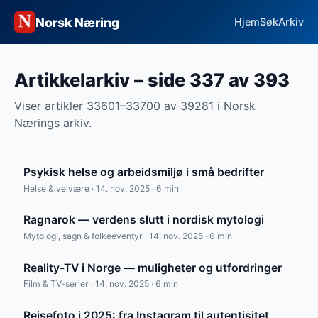
Norsk Næring
Hjem
Søk
Arkiv
Artikkelarkiv – side 337 av 393
Viser artikler 33601–33700 av 39281 i Norsk
Nærings arkiv.
Psykisk helse og arbeidsmiljø i små bedrifter
Helse & velvære · 14. nov. 2025 · 6 min
Ragnarok — verdens slutt i nordisk mytologi
Mytologi, sagn & folkeeventyr · 14. nov. 2025 · 6 min
Reality-TV i Norge — muligheter og utfordringer
Film & TV-serier · 14. nov. 2025 · 6 min
Reisefoto i 2025: fra Instagram til autentisitet