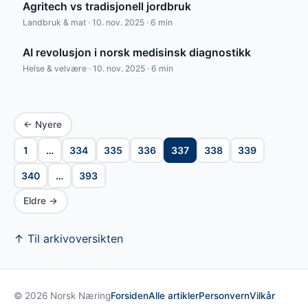
Agritech vs tradisjonell jordbruk
Landbruk & mat · 10. nov. 2025 · 6 min
AI revolusjon i norsk medisinsk diagnostikk
Helse & velvære · 10. nov. 2025 · 6 min
← Nyere
1
…
334
335
336
337
338
339
340
…
393
Eldre →
↑ Til arkivoversikten
© 2026 Norsk Næring
Forsiden
Alle artikler
Personvern
Vilkår